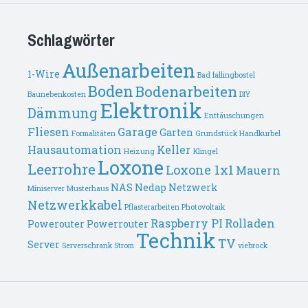
Schlagwörter
Außenarbeiten
1-Wire
Bad fallingbostel
Boden
Bodenarbeiten
Baunebenkosten
DIY
Elektronik
Dämmung
Enttäuschungen
Fliesen
Garage
Garten
Formalitäten
Grundstück
Handkurbel
Hausautomation
Keller
Heizung
Klingel
Loxone
Leerrohre
Loxone 1x1
Mauern
NAS
Nedap
Netzwerk
Miniserver
Musterhaus
Netzwerkkabel
Pflasterarbeiten
Photovoltaik
Raspberry PI
Rolladen
Powerouter
Powerrouter
Technik
TV
Server
Serverschrank
Strom
viebrock