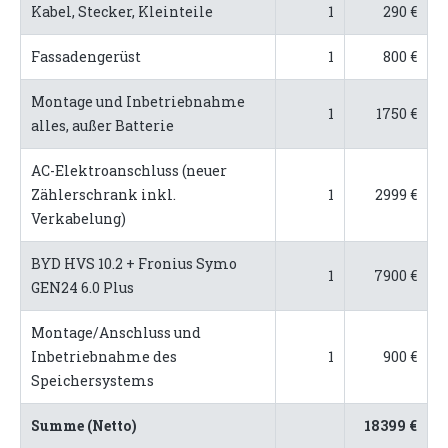
Kabel, Stecker, Kleinteile
1
290 €
Fassadengerüst
1
800 €
Montage und Inbetriebnahme
1
1750 €
alles, außer Batterie
AC-Elektroanschluss (neuer
Zählerschrank inkl.
1
2999 €
Verkabelung)
BYD HVS 10.2 + Fronius Symo
1
7900 €
GEN24 6.0 Plus
Montage/Anschluss und
Inbetriebnahme des
1
900 €
Speichersystems
Summe (Netto)
18399 €