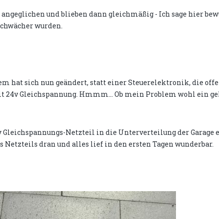
 angeglichen und blieben dann gleichmäßig - Ich sage hier bew
 schwächer wurden.
tem hat sich nun geändert, statt einer Steuerelektronik, die off
 mit 24v Gleichspannung. Hmmm... Ob mein Problem wohl ein ge
 Gleichspannungs-Netzteil in die Unterverteilung der Garage 
s Netzteils dran und alles lief in den ersten Tagen wunderbar.