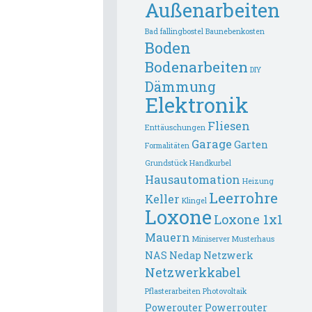
Außenarbeiten
Bad fallingbostel
Baunebenkosten
Boden
Bodenarbeiten
DIY
Dämmung
Elektronik
Fliesen
Enttäuschungen
Garage
Garten
Formalitäten
Grundstück
Handkurbel
Hausautomation
Heizung
Leerrohre
Keller
Klingel
Loxone
Loxone 1x1
Mauern
Miniserver
Musterhaus
NAS
Nedap
Netzwerk
Netzwerkkabel
Pflasterarbeiten
Photovoltaik
Powerouter
Powerrouter