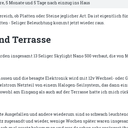
hre, 5 Monate und 5 Tage nach einzug ins Haus
ich, ob Platten oder Steine jeglicher Art. Da ist eigentlich fü
etten - Seliger Beleuchtung kommt jetzt wieder raus.
nd Terrasse
den insgesamt 13 Seliger Skylight Nano 500 verbaut, die von M
lossen und die besagte Elektronik wird mit 12v Wechsel- oder
chselstrom Netzteil von einem Halogen-Seilsystem, das dann ein
owohl am Eingang als auch auf der Terrasse hatte ich mich rüc
te Ausgefallen und andere wiederum sind so schwach leuchten
tz zugesandt und wieder, wenige Wochen später waren insgesamt
noch mal ersatz bekommen und war da schon sehr verärgert übe