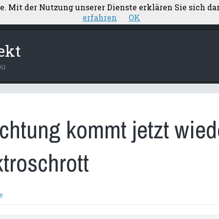
te. Mit der Nutzung unserer Dienste erklären Sie sich d
ärung
Aufstellung Nebenkosten
Elektroplanung
erfahren
OK
ekt
ou
uchtung kommt jetzt wied
ktroschrott
e