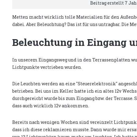
Beitrag erstellt 7 Ja
Metten macht wirklich tolle Materialien für den Außenbere
dabei. Aber Beleuchtung? Das ist für uns untragbar. Die M
Beleuchtung in Eingang u
In unserem Eingangsweg und in den Terrassenplatten wur
Lichtpunkte vertrieben wurden.
Die Leuchten werden an eine "Steuerelektronik" angesch
betrieben. Bei uns im Keller hatte ich ein altes 12v We
durchgereicht wurde bis zum Eingang bzw. der Terrasse. S
dass auch wirklich 12v ankommen.
Bereits nach wenigen Wochen sind vereinzelt Lichtpunk
dass ich diese reklamieren musste. Dann wurde mir ersa
von 13 Lichtpunkten kaum mehr am leuchten. Ich hatte 