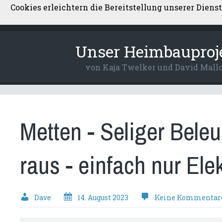
Cookies erleichtern die Bereitstellung unserer Diens
Über uns
Kontakt
Datenschutzerkl
Unser Heimbauproj
von Kaja Twelker und David Mall
Metten - Seliger Bele
raus - einfach nur Ele
Dave
14. August 2023
Keine Kommentar