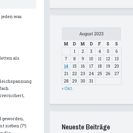
r jeden was
August 2023
M
D
M
D
F
S
S
1
2
3
4
5
6
etten als
7
8
9
10
11
12
13
14
15
16
17
18
19
20
21
22
23
24
25
26
27
28
29
30
31
 Gleichspannung
fach
« Okt.
kversichert,
d geworden,
Neueste Beiträge
 sieben (7!)
r die