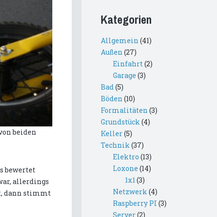
Kategorien
Allgemein
(41)
Außen
(27)
Einfahrt
(2)
Garage
(3)
Bad
(5)
Böden
(10)
Formalitäten
(3)
Grundstück
(4)
 von beiden
Keller
(5)
Technik
(37)
Elektro
(13)
Loxone
(14)
ns bewertet
1x1
(3)
ar, allerdings
Netzwerk
(4)
t, dann stimmt
Raspberry PI
(3)
Server
(2)