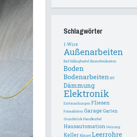
Schlagwörter
1-Wire
Außenarbeiten
Bad fallingbostel
Baunebenkosten
Boden
Bodenarbeiten
DIY
Dämmung
Elektronik
Fliesen
Enttäuschungen
Garage
Garten
Formalitäten
Grundstück
Handkurbel
Hausautomation
Heizung
Leerrohre
Keller
Klingel