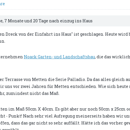
re
re, 7 Monate und 20 Tage nach einzug ins Haus
en Dreck von der Einfahrt ins Haus" ist geschlagen. Heute wird 
hn.
Unternehmen
Noack Garten- und Landschaftsbau
, die das wirklic
 Terrasse von Metten die Serie Palladio. Da das alles gleich a
ir uns vor zwei Jahren für Metten entschieden. Wie sich heute r
ehr, zumindest nicht das Maß.
tten im Maß 50cm X 40cm. Es gibt aber nur noch 50cm x 25cm o
cht - Punkt! Nach sehr viel Aufregung meinerseits haben wir un
n, dass das gar nicht so sehr auffällt. Hätte ich das vorher ge
r gewählt.