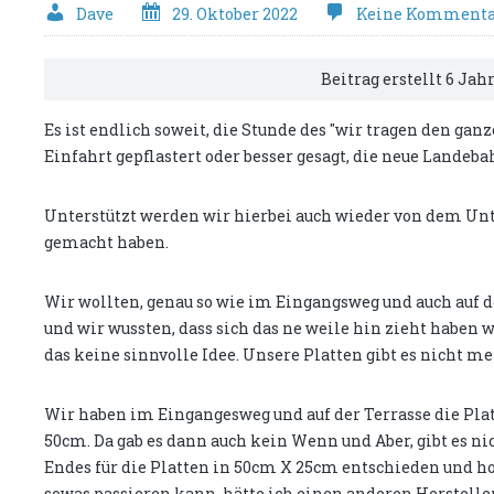
Dave
29. Oktober 2022
Keine Kommenta
Beitrag erstellt 6 Jah
Es ist endlich soweit, die Stunde des "wir tragen den ganz
Einfahrt gepflastert oder besser gesagt, die neue Landeba
Unterstützt werden wir hierbei auch wieder von dem 
gemacht haben.
Wir wollten, genau so wie im Eingangsweg und auch auf der
und wir wussten, dass sich das ne weile hin zieht haben w
das keine sinnvolle Idee. Unsere Platten gibt es nicht m
Wir haben im Eingangesweg und auf der Terrasse die Pla
50cm. Da gab es dann auch kein Wenn und Aber, gibt es ni
Endes für die Platten in 50cm X 25cm entschieden und hoffe
sowas passieren kann, hätte ich einen anderen Herstelle