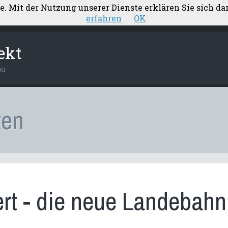
te. Mit der Nutzung unserer Dienste erklären Sie sich d
ärung
Aufstellung Nebenkosten
Elektroplanung
erfahren
OK
ekt
ou
ten
ert - die neue Landebahn