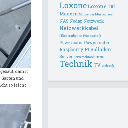
Loxone
Loxone 1x1
Mauern
Miniserver
Musterhaus
NAS
Nedap
Netzwerk
Netzwerkkabel
Pflasterarbeiten
Photovoltaik
Powerouter
Powerrouter
Raspberry PI
Rolladen
Server
Serverschrank
Strom
Technik
TV
viebrock
 gebaut, damit
m Garten und
cht so leicht