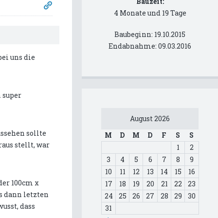
Bauzeit:
4 Monate und 19 Tage
Baubeginn: 19.10.2015
Endabnahme: 09.03.2016
bei uns die
h super
August 2026
ussehen sollte
M
D
M
D
F
S
S
aus stellt, war
1
2
3
4
5
6
7
8
9
10
11
12
13
14
15
16
der 100cm x
17
18
19
20
21
22
23
s dann letzten
24
25
26
27
28
29
30
wusst, dass
31