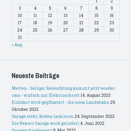
1
2
3
4
5
6
7
8
9
10
11
12
13
14
15
16
17
18
19
20
21
22
23
24
25
26
27
28
29
30
31
« Aug.
Neueste Beiträge
Metten - Seliger Beleuchtung kommt jetzt wieder
raus - einfach nur Elektroschrott
14. August 2023
Einfahrt wird gepflastert - die neue Landebahn
29.
Oktober 2022
Garage steht, Boden lackieren
24. September 2022
Die Rekers Garage wird geliefert
4. Juni 2022
Garagenfundament
8. Mai 2022