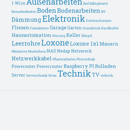
Außenarbeiten
1-Wire
Bad fallingbostel
Boden
Bodenarbeiten
Baunebenkosten
DIY
Elektronik
Dämmung
Enttäuschungen
Fliesen
Garage
Garten
Formalitäten
Grundstück
Handkurbel
Hausautomation
Keller
Heizung
Klingel
Loxone
Leerrohre
Loxone 1x1
Mauern
NAS
Nedap
Netzwerk
Miniserver
Musterhaus
Netzwerkkabel
Pflasterarbeiten
Photovoltaik
Raspberry PI
Rolladen
Powerouter
Powerrouter
Technik
TV
Server
Serverschrank
Strom
viebrock