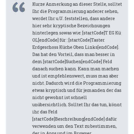
Kurze Anmerkung an dieser Stelle, solltet
Ihr die Programmierung anderer sehen,
werdet Ihr u.U. feststellen, dass andere
hier sehr kryptische Bezeichnungen
hinterlegen sowas wie: [startCode]T EG Kü
OL[endCode] für : [startCode]Taster
Erdgeschoss Küche Oben Links[endCode].
Das hat den Vorteil, dass man besser in
dem [startCode]Suchen[endCode] Feld
danach suchen kann. Kann man machen
und ist empfehlenswert, muss man aber
nicht. Dadurch wird die Programmierung
etwas kryptisch und für jemanden der das
nicht gewohnt ist schnell
unübersichtlich. Solltet Ihr das tun, könnt
ihr das Feld
[startCode]Beschreibung[endCode] dafür
verwenden um den Text zu bestimmen,
der in Apps und im Browser