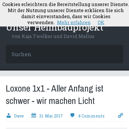
Cookies erleichtern die Bereitstellung unserer Dienste.
Mit der Nutzung unserer Dienste erklären Sie sich
damit einverstanden, dass wir Cookies
verwenden.
Mehr erfahren
OK
Unser Heimbauprojekt
von Kaja Twelker und David Mallou
Loxone 1x1 - Aller Anfang ist
schwer - wir machen Licht
Dave
31. Mai 2017
4 Comments