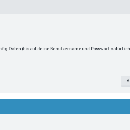
nfig. Daten (bis auf deine Benutzername und Passwort natürlich
"TextInDoppeltenAnführungszeichen": Wert
A
werRouter -> Aktuelle Werte