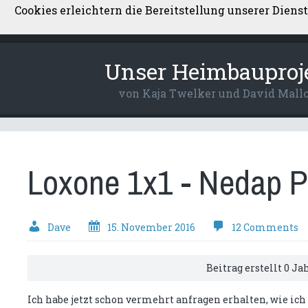
Cookies erleichtern die Bereitstellung unserer Diens
Über uns
Kontakt
Datenschutzerkl
Unser Heimbauproj
von Kaja Twelker und David Mall
Loxone 1x1 - Nedap P
Dave
15. November 2016
12 Comments
Beitrag erstellt 0 Ja
Ich habe jetzt schon vermehrt anfragen erhalten, wie ic