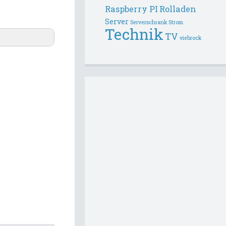
Raspberry PI
Rolladen
Server
Serverschrank
Strom
Technik
TV
viebrock
1=true&sola
solar_curre
y=true&dcac
voltage=tru
e&grid_sens
rid_sensor_
onseContent