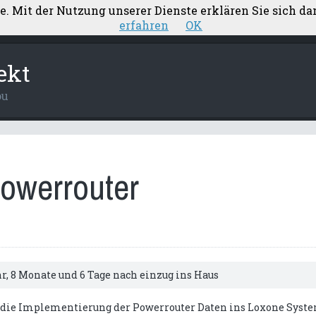
te. Mit der Nutzung unserer Dienste erklären Sie sich d
ärung
Aufstellung Nebenkosten
Elektroplanung
erfahren
OK
ekt
ou
owerrouter
hr, 8 Monate und 6 Tage nach einzug ins Haus
h die Implementierung der Powerrouter Daten ins Loxone Syste