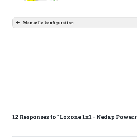
Manuelle konfiguration
Miniserver->Virtue
Virtueller HTTP Eingang
BENUTZERNAME
PASSWORT
https://
:
@mypowerro
normalize_logs=true&include_last_log=true&sola
r_current_input1=true&solar_temperature_input1
nt_input2=true&solar_temperature_input2=true&d
_local_power=true&dcac_local_voltage=true&batt
e&battery_current=true&battery_pack_temperatur
12 Responses to “Loxone 1x1 - Nedap Powerr
or_voltage_l1=true&grid_sensor_current_l1=true
current_l2=true&grid_sensor_power_l3=true&grid
DataType=json