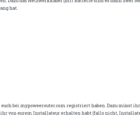
en. Dazu das Netzwerkkabel (mit Batterie sind es dann zwei 
ang hat.
uch bei mypoweerouter.com registriert haben. Dazu müsst ihr 
ihr von eurem Installateur erhalten habt (falls nicht, Installat