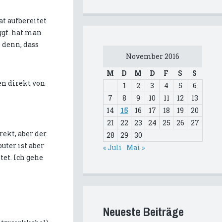
at aufbereitet
ggf. hat man
 denn, dass
November 2016
M
D
M
D
F
S
S
en direkt von
1
2
3
4
5
6
7
8
9
10
11
12
13
14
15
16
17
18
19
20
21
22
23
24
25
26
27
rekt, aber der
28
29
30
uter ist aber
« Juli
Mai »
tet. Ich gehe
Neueste Beiträge