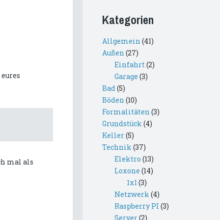
Kategorien
Allgemein
(41)
Außen
(27)
Einfahrt
(2)
 eures
Garage
(3)
Bad
(5)
Böden
(10)
Formalitäten
(3)
Grundstück
(4)
Keller
(5)
Technik
(37)
Elektro
(13)
ch mal als
Loxone
(14)
1x1
(3)
Netzwerk
(4)
Raspberry PI
(3)
Server
(2)