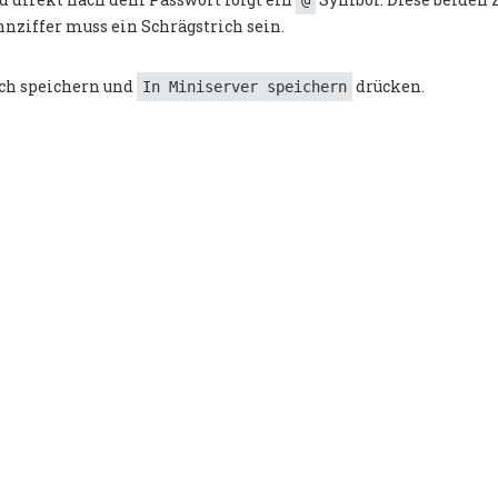
@
nnziffer muss ein Schrägstrich sein.
ach speichern und
drücken.
In Miniserver speichern