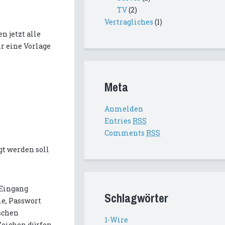
TV
(2)
Vertragliches
(1)
n jetzt alle
r eine Vorlage
Meta
Anmelden
Entries
RSS
Comments
RSS
gt werden soll
 Eingang
Schlagwörter
me, Passwort
ischen
1-Wire
Zeichen dürfen