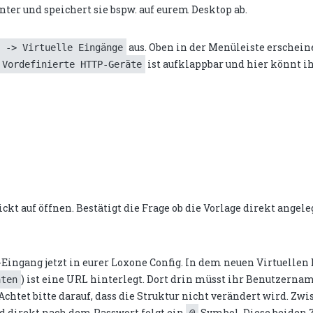
ter und speichert sie bspw. auf eurem Desktop ab.
aus. Oben in der Menüleiste erscheine
 -> Virtuelle Eingänge
ist aufklappbar und hier könnt ih
Vordefinierte HTTP-Geräte
ckt auf öffnen. Bestätigt die Frage ob die Vorlage direkt angele
Eingang jetzt in eurer Loxone Config. In dem neuen Virtuellen
) ist eine URL hinterlegt. Dort drin müsst ihr Benutzerna
aten
htet bitte darauf, dass die Struktur nicht verändert wird. Zw
 direkt nach dem Passwort folgt ein
Symbol. Diese beiden 