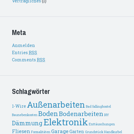
Vertragliches
(1)
Meta
Anmelden
Entries
RSS
Comments
RSS
Schlagwörter
Außenarbeiten
1-Wire
Bad fallingbostel
Boden
Bodenarbeiten
Baunebenkosten
DIY
Elektronik
Dämmung
Enttäuschungen
Fliesen
Garage
Garten
Formalitäten
Grundstück
Handkurbel