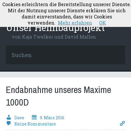
Cookies erleichtern die Bereitstellung unserer Dienste.
Mit der Nutzung unserer Dienste erklären Sie sich
damit einverstanden, dass wir Cookies
verwenden.
Mehr erfahren
OK
Unser Heimbauprojekt
von Kaja Twelker und David Mallou
Endabnahme unseres Maxime
1000D
Dave
9. März 2016
Keine Kommentare