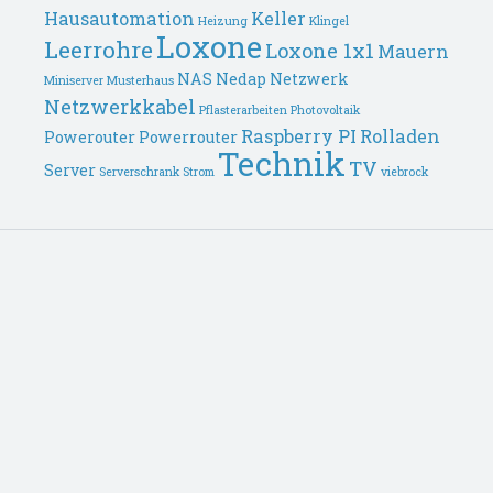
Hausautomation
Keller
Heizung
Klingel
Loxone
Leerrohre
Loxone 1x1
Mauern
NAS
Nedap
Netzwerk
Miniserver
Musterhaus
Netzwerkkabel
Pflasterarbeiten
Photovoltaik
Raspberry PI
Rolladen
Powerouter
Powerrouter
Technik
TV
Server
Serverschrank
Strom
viebrock