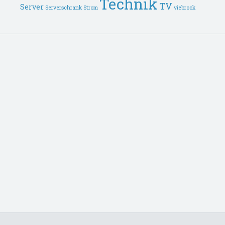
Technik
TV
Server
Serverschrank
Strom
viebrock