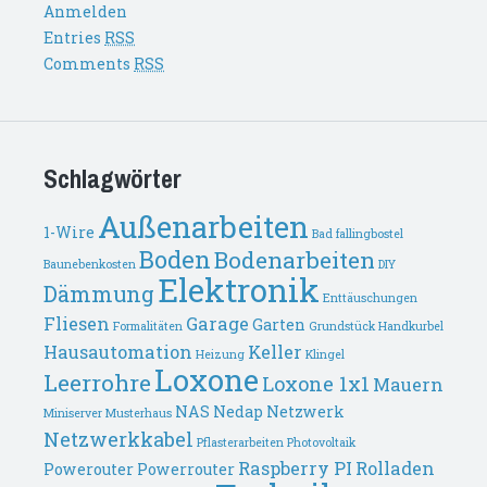
Anmelden
Entries
RSS
Comments
RSS
Schlagwörter
Außenarbeiten
1-Wire
Bad fallingbostel
Boden
Bodenarbeiten
Baunebenkosten
DIY
Elektronik
Dämmung
Enttäuschungen
Fliesen
Garage
Garten
Formalitäten
Grundstück
Handkurbel
Hausautomation
Keller
Heizung
Klingel
Loxone
Leerrohre
Loxone 1x1
Mauern
NAS
Nedap
Netzwerk
Miniserver
Musterhaus
Netzwerkkabel
Pflasterarbeiten
Photovoltaik
Raspberry PI
Rolladen
Powerouter
Powerrouter