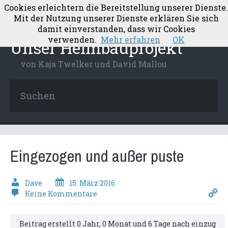
Cookies erleichtern die Bereitstellung unserer Dienste.
Mit der Nutzung unserer Dienste erklären Sie sich
damit einverstanden, dass wir Cookies
verwenden.
Mehr erfahren
OK
Unser Heimbauprojekt
von Kaja Twelker und David Mallou
Eingezogen und außer puste
Dave
15. März 2016
Keine Kommentare
Beitrag erstellt 0 Jahr, 0 Monat und 6 Tage nach einzug