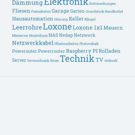
Elektronik
Dämmung
Enttäuschungen
Fliesen
Garage
Garten
Formalitäten
Grundstück
Handkurbel
Hausautomation
Keller
Heizung
Klingel
Loxone
Leerrohre
Loxone 1x1
Mauern
NAS
Nedap
Netzwerk
Miniserver
Musterhaus
Netzwerkkabel
Pflasterarbeiten
Photovoltaik
Raspberry PI
Rolladen
Powerouter
Powerrouter
Technik
TV
Server
Serverschrank
Strom
viebrock