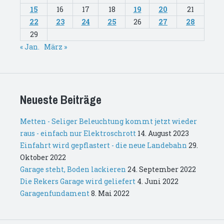
15
16
17
18
19
20
21
22
23
24
25
26
27
28
29
« Jan.
März »
Neueste Beiträge
Metten - Seliger Beleuchtung kommt jetzt wieder
raus - einfach nur Elektroschrott
14. August 2023
Einfahrt wird gepflastert - die neue Landebahn
29.
Oktober 2022
Garage steht, Boden lackieren
24. September 2022
Die Rekers Garage wird geliefert
4. Juni 2022
Garagenfundament
8. Mai 2022