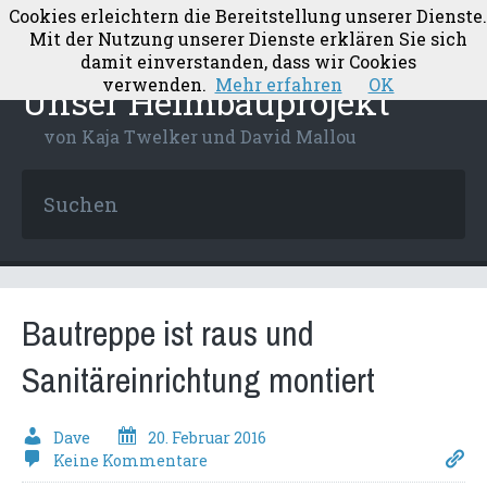
Cookies erleichtern die Bereitstellung unserer Dienste.
Mit der Nutzung unserer Dienste erklären Sie sich
damit einverstanden, dass wir Cookies
verwenden.
Mehr erfahren
OK
Unser Heimbauprojekt
von Kaja Twelker und David Mallou
Bautreppe ist raus und
Sanitäreinrichtung montiert
Dave
20. Februar 2016
Keine Kommentare