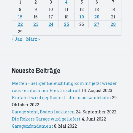
1
2
3
4
5
6
7
8
9
10
11
12
13
14
15
16
17
18
19
20
21
22
23
24
25
26
27
28
29
« Jan.
März »
Neueste Beiträge
Metten - Seliger Beleuchtung kommt jetzt wieder
raus - einfach nur Elektroschrott
14. August 2023
Einfahrt wird gepflastert - die neue Landebahn
29.
Oktober 2022
Garage steht, Boden lackieren
24. September 2022
Die Rekers Garage wird geliefert
4. Juni 2022
Garagenfundament
8. Mai 2022