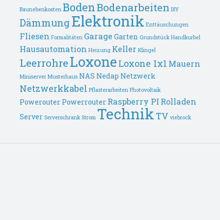
Boden
Bodenarbeiten
Baunebenkosten
DIY
Elektronik
Dämmung
Enttäuschungen
Fliesen
Garage
Garten
Formalitäten
Grundstück
Handkurbel
Hausautomation
Keller
Heizung
Klingel
Loxone
Leerrohre
Loxone 1x1
Mauern
NAS
Nedap
Netzwerk
Miniserver
Musterhaus
Netzwerkkabel
Pflasterarbeiten
Photovoltaik
Raspberry PI
Rolladen
Powerouter
Powerrouter
Technik
TV
Server
Serverschrank
Strom
viebrock