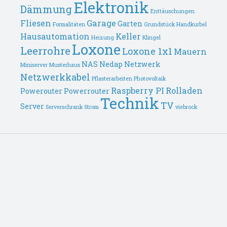
Elektronik
Dämmung
Enttäuschungen
Fliesen
Garage
Garten
Formalitäten
Grundstück
Handkurbel
Hausautomation
Keller
Heizung
Klingel
Loxone
Leerrohre
Loxone 1x1
Mauern
NAS
Nedap
Netzwerk
Miniserver
Musterhaus
Netzwerkkabel
Pflasterarbeiten
Photovoltaik
Raspberry PI
Rolladen
Powerouter
Powerrouter
Technik
TV
Server
Serverschrank
Strom
viebrock