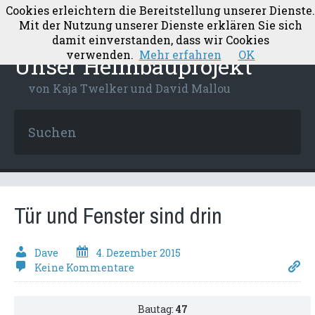
Cookies erleichtern die Bereitstellung unserer Dienste.
Mit der Nutzung unserer Dienste erklären Sie sich
damit einverstanden, dass wir Cookies
verwenden.
Mehr erfahren
OK
Unser Heimbauprojekt
von Kaja Twelker und David Mallou
Tür und Fenster sind drin
Dave
4. Dezember 2015
Keine Kommentare
Bautag:
47