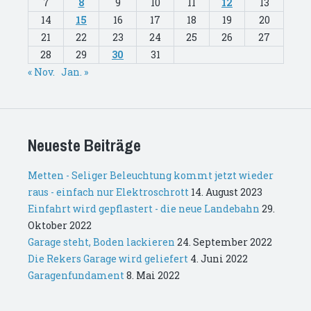
7
8
9
10
11
12
13
14
15
16
17
18
19
20
21
22
23
24
25
26
27
28
29
30
31
« Nov.
Jan. »
Neueste Beiträge
Metten - Seliger Beleuchtung kommt jetzt wieder
raus - einfach nur Elektroschrott
14. August 2023
Einfahrt wird gepflastert - die neue Landebahn
29.
Oktober 2022
Garage steht, Boden lackieren
24. September 2022
Die Rekers Garage wird geliefert
4. Juni 2022
Garagenfundament
8. Mai 2022