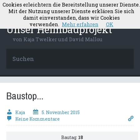
Cookies erleichtern die Bereitstellung unserer Dienste.
Mit der Nutzung unserer Dienste erklären Sie sich
damit einverstanden, dass wir Cookies
verwenden.
Mehr erfahren
OK
Unser Heimbauprojekt
von Kaja Twelker und David Mallou
Baustop...
Kaja
5. November 2015
Keine Kommentare
Bautag:
18