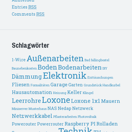
Entries
RSS
Comments
RSS
Schlagwörter
Außenarbeiten
1-Wire
Bad fallingbostel
Boden
Bodenarbeiten
Baunebenkosten
DIY
Elektronik
Dämmung
Enttäuschungen
Fliesen
Garage
Garten
Formalitäten
Grundstück
Handkurbel
Hausautomation
Keller
Heizung
Klingel
Loxone
Leerrohre
Loxone 1x1
Mauern
NAS
Nedap
Netzwerk
Miniserver
Musterhaus
Netzwerkkabel
Pflasterarbeiten
Photovoltaik
Raspberry PI
Rolladen
Powerouter
Powerrouter
Technik