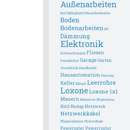
Außenarbeiten
Bad fallingbostel
Baunebenkosten
Boden
Bodenarbeiten
DIY
Dämmung
Elektronik
Fliesen
Enttäuschungen
Garage
Garten
Formalitäten
Grundstück
Handkurbel
Hausautomation
Heizung
Leerrohre
Keller
Klingel
Loxone
Loxone 1x1
Mauern
Miniserver
Musterhaus
NAS
Nedap
Netzwerk
Netzwerkkabel
Pflasterarbeiten
Photovoltaik
Powerouter
Powerrouter