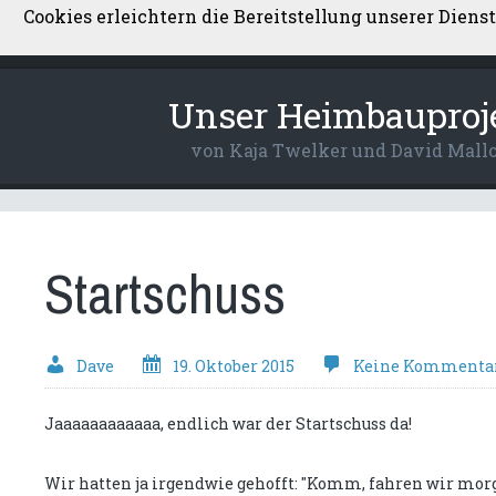
Cookies erleichtern die Bereitstellung unserer Diens
Über uns
Kontakt
Datenschutzerkl
Unser Heimbauproj
von Kaja Twelker und David Mall
Startschuss
Dave
19. Oktober 2015
Keine Kommenta
Jaaaaaaaaaaaa, endlich war der Startschuss da!
Wir hatten ja irgendwie gehofft: "Komm, fahren wir morgen