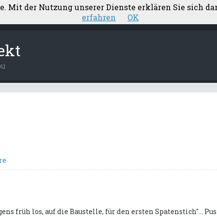
te. Mit der Nutzung unserer Dienste erklären Sie sich d
ärung
Aufstellung Nebenkosten
Elektroplanung
erfahren
OK
ekt
ou
re
s früh los, auf die Baustelle, für den ersten Spatenstich"... Pu