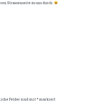
eren Strassenseite zu uns durch
liche Felder sind mit
*
markiert