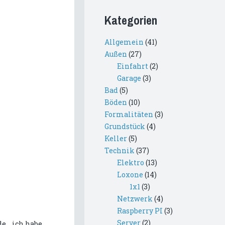
Kategorien
Allgemein
(41)
Außen
(27)
Einfahrt
(2)
Garage
(3)
Bad
(5)
Böden
(10)
Formalitäten
(3)
Grundstück
(4)
Keller
(5)
Technik
(37)
Elektro
(13)
Loxone
(14)
1x1
(3)
Netzwerk
(4)
Raspberry PI
(3)
Server
(2)
... ich habe