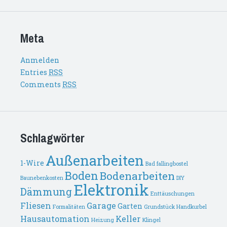
Meta
Anmelden
Entries
RSS
Comments
RSS
Schlagwörter
Außenarbeiten
1-Wire
Bad fallingbostel
Boden
Bodenarbeiten
Baunebenkosten
DIY
Elektronik
Dämmung
Enttäuschungen
Fliesen
Garage
Garten
Formalitäten
Grundstück
Handkurbel
Hausautomation
Keller
Heizung
Klingel