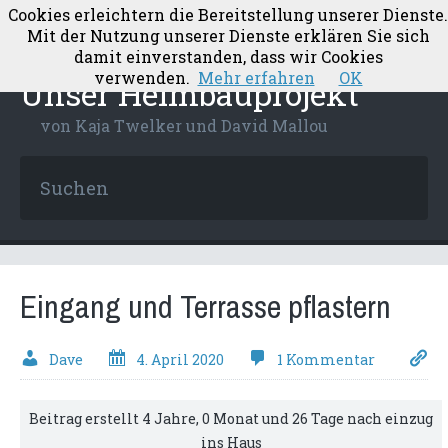
Cookies erleichtern die Bereitstellung unserer Dienste.
Mit der Nutzung unserer Dienste erklären Sie sich
damit einverstanden, dass wir Cookies
verwenden.
Mehr erfahren
OK
Unser Heimbauprojekt
von Kaja Twelker und David Mallou
Eingang und Terrasse pflastern
Dave
4. April 2020
1 Kommentar
Beitrag erstellt 4 Jahre, 0 Monat und 26 Tage nach einzug
ins Haus