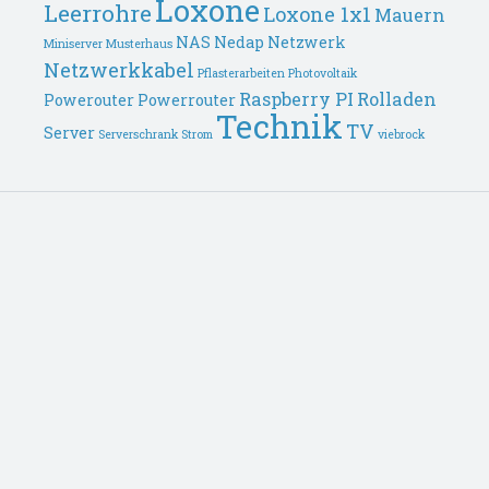
Loxone
Leerrohre
Loxone 1x1
Mauern
NAS
Nedap
Netzwerk
Miniserver
Musterhaus
Netzwerkkabel
Pflasterarbeiten
Photovoltaik
Raspberry PI
Rolladen
Powerouter
Powerrouter
Technik
TV
Server
Serverschrank
Strom
viebrock