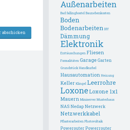
Außenarbeiten
Bad fallingbostel
Baunebenkosten
Boden
Bodenarbeiten
DIY
Dämmung
Elektronik
Fliesen
Enttäuschungen
Garage
Garten
Formalitäten
Grundstück
Handkurbel
Hausautomation
Heizung
Leerrohre
Keller
Klingel
Loxone
Loxone 1x1
Mauern
Miniserver
Musterhaus
NAS
Nedap
Netzwerk
Netzwerkkabel
Pflasterarbeiten
Photovoltaik
Powerouter
Powerrouter