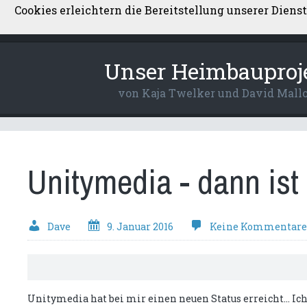
Cookies erleichtern die Bereitstellung unserer Diens
Über uns
Kontakt
Datenschutzerkl
Unser Heimbauproj
von Kaja Twelker und David Mall
Unitymedia - dann ist 
Dave
9. Januar 2016
Keine Kommentare
Unitymedia hat bei mir einen neuen Status erreicht... Ich