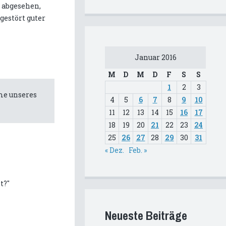
 abgesehen,
gestört guter
Januar 2016
M
D
M
D
F
S
S
1
2
3
hme unseres
4
5
6
7
8
9
10
11
12
13
14
15
16
17
18
19
20
21
22
23
24
25
26
27
28
29
30
31
« Dez.
Feb. »
t?"
Neueste Beiträge