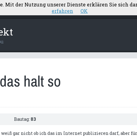
te. Mit der Nutzung unserer Dienste erklären Sie sich d
ärung
Aufstellung Nebenkosten
Elektroplanung
erfahren
OK
ekt
ou
das halt so
Bautag:
83
 weiß gar nicht ob ich das im Internet publizieren darf, aber fü