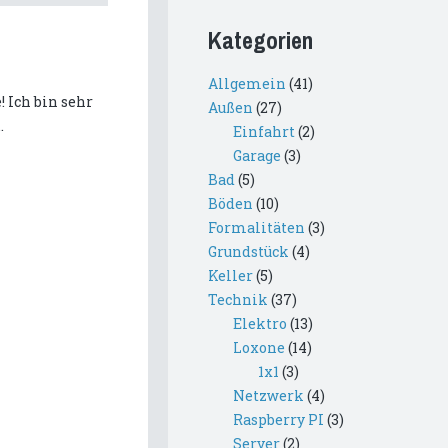
Kategorien
Allgemein
(41)
! Ich bin sehr
Außen
(27)
.
Einfahrt
(2)
Garage
(3)
Bad
(5)
Böden
(10)
Formalitäten
(3)
Grundstück
(4)
Keller
(5)
Technik
(37)
Elektro
(13)
Loxone
(14)
1x1
(3)
Netzwerk
(4)
Raspberry PI
(3)
Server
(2)