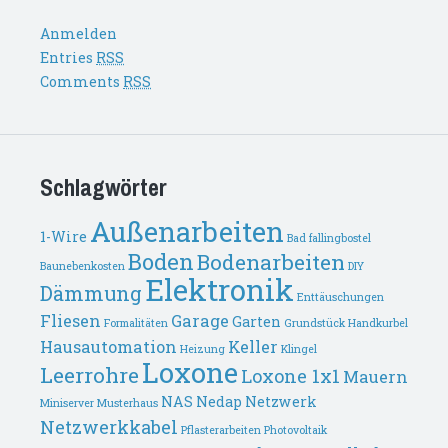
Anmelden
Entries
RSS
Comments
RSS
Schlagwörter
Außenarbeiten
1-Wire
Bad fallingbostel
Boden
Bodenarbeiten
Baunebenkosten
DIY
Elektronik
Dämmung
Enttäuschungen
Fliesen
Garage
Garten
Formalitäten
Grundstück
Handkurbel
Hausautomation
Keller
Heizung
Klingel
Loxone
Leerrohre
Loxone 1x1
Mauern
NAS
Nedap
Netzwerk
Miniserver
Musterhaus
Netzwerkkabel
Pflasterarbeiten
Photovoltaik