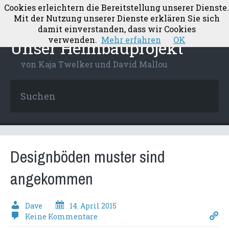
Cookies erleichtern die Bereitstellung unserer Dienste.
Mit der Nutzung unserer Dienste erklären Sie sich
damit einverstanden, dass wir Cookies
verwenden.
Mehr erfahren
OK
Unser Heimbauprojekt
von Kaja Twelker und David Mallou
Designböden muster sind
angekommen
Dave
14. April 2015
Keine Kommentare