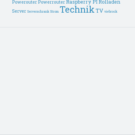
Raspberry PI
Rolladen
Powerouter
Powerrouter
Technik
TV
Server
Serverschrank
Strom
viebrock